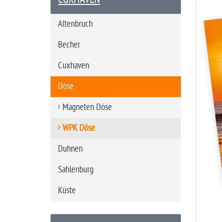
t
s
Altenbruch
e
i
Becher
t
Cuxhaven
e
Döse
Magneten Döse
WPK Döse
Duhnen
Sahlenburg
Küste