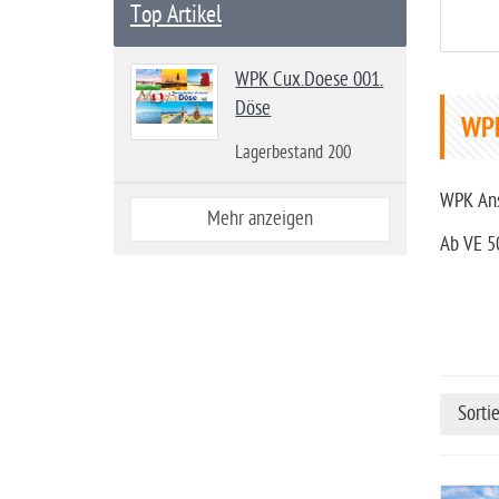
Top Artikel
WPK Cux.Doese 001.
Döse
WP
Lagerbestand 200
WPK Ans
Mehr anzeigen
Ab VE 5
Sorti