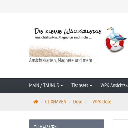
Ansichtskarten, Magnete und mehr ....
MAIN / TAUNUS
Tischsets
WPK Ansichtsk
S
CUXHAVEN
Döse
WPK Döse
t
a
r
CUXHAVEN