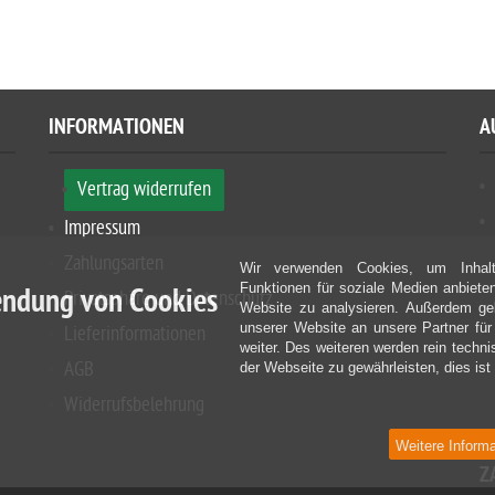
INFORMATIONEN
A
Vertrag widerrufen
Impressum
Zahlungsarten
Wir verwenden Cookies, um Inhalt
Funktionen für soziale Medien anbiete
ndung von Cookies
Privatsphäre und Datenschutz
Website zu analysieren. Außerdem geb
unserer Website an unsere Partner fü
Lieferinformationen
weiter. Des weiteren werden rein techn
AGB
der Webseite zu gewährleisten, dies ist 
Widerrufsbelehrung
Weitere Inform
Z