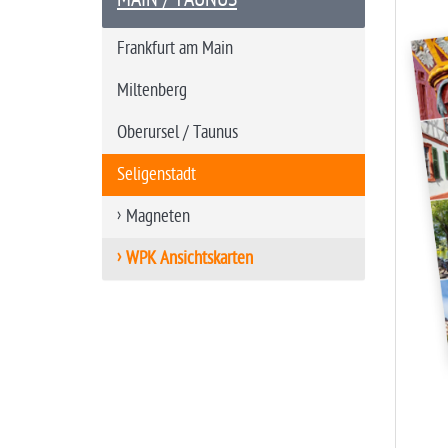
t
s
Frankfurt am Main
e
i
Miltenberg
t
Oberursel / Taunus
e
Seligenstadt
Magneten
WPK Ansichtskarten