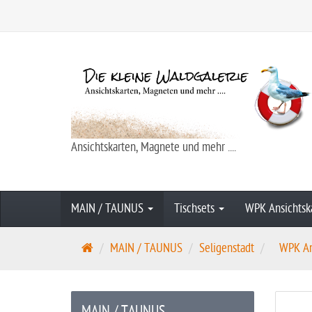
Ansichtskarten, Magnete und mehr ....
MAIN / TAUNUS
Tischsets
WPK Ansichtsk
S
MAIN / TAUNUS
Seligenstadt
WPK An
t
a
r
MAIN / TAUNUS