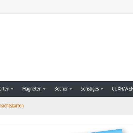
arten
Magneten
Becher
Sonstiges
CUXHAVE
sichtskarten