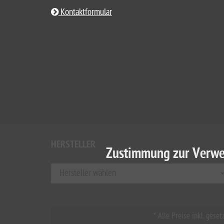
Kontaktformular
HERSTELLER
Zustimmung zur Verwe
Hersteller wählen
* Alle Preise inkl. ges