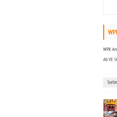
WP
WPK Ans
Ab VE 5
Sorti