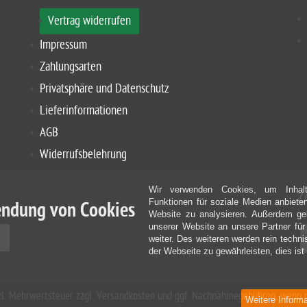
Vertrag widerrufen
Impressum
Zahlungsarten
Privatsphäre und Datenschutz
Lieferinformationen
AGB
Widerrufsbelehrung
Wir verwenden Cookies, um Inhalt
Z
Funktionen für soziale Medien anbiete
ndung von Cookies
Website zu analysieren. Außerdem geb
unserer Website an unsere Partner fü
weiter. Des weiteren werden rein techn
der Webseite zu gewährleisten, dies ist 
etzl. Mehrwertsteuer zzgl. Versandkosten und ggf. Nachnahmegebühren, wenn 
Weitere Inform