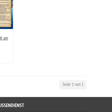
dt am
Seite 1 von 1
USSENDIENST