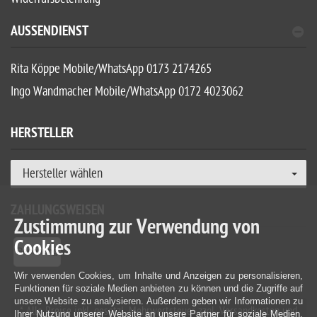
AUSSENDIENST
Rita Köppe Mobile/WhatsApp 0173 2174265
Ingo Wandmacher Mobile/WhatsApp 0172 4023062
HERSTELLER
Hersteller wählen
ZAHLUNGSWEISEN
Zustimmung zur Verwendung von
Cookies
Wir verwenden Cookies, um Inhalte und Anzeigen zu personalisieren,
Funktionen für soziale Medien anbieten zu können und die Zugriffe auf
unsere Website zu analysieren. Außerdem geben wir Informationen zu
* Alle Preise inkl. gesetzl. Mehrwertsteuer zzgl. Versandkosten und
Ihrer Nutzung unserer Website an unsere Partner für soziale Medien,