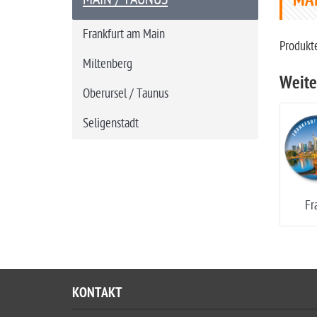
MAI
t
s
Frankfurt am Main
e
Produkt
i
Miltenberg
Weite
t
Oberursel / Taunus
e
Seligenstadt
Fr
KONTAKT