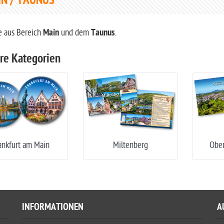
N / TAUNUS
e aus Bereich
Main
und dem
Taunus
.
re Kategorien
ankfurt am Main
Miltenberg
Ober
INFORMATIONEN
A