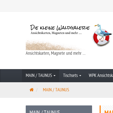
Ansichtskarten, Magnete und mehr ....
MAIN / TAUNUS
Tischsets
WPK Ansichtsk
S
MAIN / TAUNUS
t
a
r
MAIN / TAUNUS